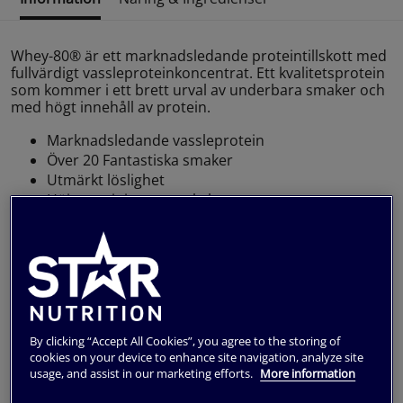
Whey-80® är ett marknadsledande proteintillskott med
fullvärdigt vassleproteinkoncentrat. Ett kvalitetsprotein
som kommer i ett brett urval av underbara smaker och
med högt innehåll av protein.
Marknadsledande vassleprotein
Över 20 Fantastiska smaker
Utmärkt löslighet
Höj proteinintaget enkelt
27 gram protein per servering
Spara pengar genom att köpa
!
Whey-80, 4 kg
Whey 80 ger resultat av din träning 💪
För att du ska få ut maximal effekt av din träning så
behöver du äta bra och tillräckligt mycket. Att hålla ett
By clicking “Accept All Cookies”, you agree to the storing of
högt intag av protein är av extra stor vikt då det är
cookies on your device to enhance site navigation, analyze site
protein som bygger upp all muskelvävnad. Med Whey-
usage, and assist in our marketing efforts.
More information
80® till hands så har du alltid bra protein tillgängligt.