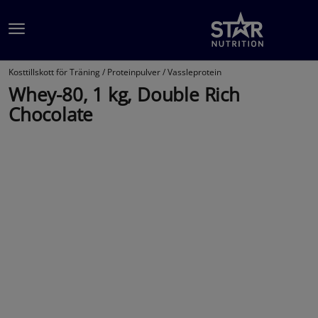
Hoppa till innehållet
Kosttillskott för Träning /
Proteinpulver /
Vassleprotein
Whey-80, 1 kg, Double Rich
Chocolate