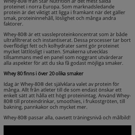
Whey-80® från Star Nutrition är det mest sålda
proteinet i norra Europa. Som marknadsledande
protein är det viktigt att ligga i framkant när det gäller
smak, proteininnehåll, löslighet och många andra
faktorer.
Whey-80® är ett vassleproteinkoncentrat som är både
ultrafiltrerat och instantiserat. Dessa processer tar bort
överflödigt fett och kolhydrater samt gör proteinet
mycket lättlösligt i vatten. Smakerna utvecklas
tillsammans med en panel som noggrant utvärderar
alla aspekter för att du ska få godast möjliga smaker.
Whey 80 finns i över 20 olika smaker
Idag är Whey-80® det självklara valet av protein för
många. Allt från atleter till de som endast önskar ett
enkelt sätt att hålla ett högt proteinintag. Använd Whey-
80® till proteindrinkar, smoothies, i frukostgröten, till
bakning, pannkakor och mycket mer.
Whey-80® passar alla, oavsett träningsnivå och målbild!