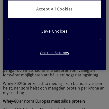
Protein kan inte bara öka muskelmassan utan det
hjälper även att bibehålla den, vilket gör det extra viktigt
Accept All Cookies
med ett bra intag av protein under diet. Whey-80® ger
endast ca 140 kcal per servering vilket gör den till ett
bra val för dig som går på diet.
Whey 80 gör det lätt att äta rätt mängd protein
Save Choices
Majoriteten av det dagliga proteinintaget kommer från
mat men det är inte alltid praktiskt eller ens billigast att
endast förlita sig på mat.
Cookies Settings
Det kan det upplevas som svårt att få i sig den mängd
proteinrik mat som krävs för att kunna motverka
nedbrytningen och se tydliga resultat. Tid, stress, ork,
pengar och mättnad är alla faktorer som vanligtvis
försvårar möjligheten att hålla ett högt näringsintag.
Whey-80® är enkel att ta med sig, kan blandas var som
helst, när som helst och mängden protein per krona är
mycket hög.
Whey-80 är norra Europas mest sålda protein