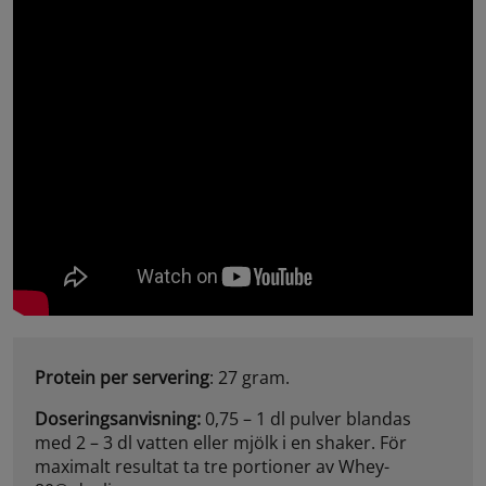
Protein per servering
: 27 gram.
Doseringsanvisning:
0,75 – 1 dl pulver blandas
med 2 – 3 dl vatten eller mjölk i en shaker. För
maximalt resultat ta tre portioner av Whey-