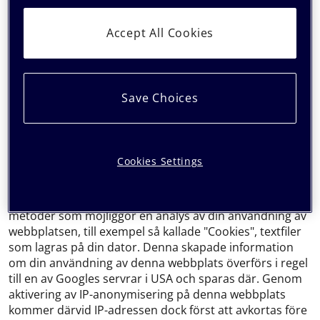
marknadsföring som så bra som möjligt motsvarar dina
intressen.
Accept All Cookies
Webbanalys
För att ständigt förbättra och optimera vårt erbjudande
använder vi så kallad spårningsteknik. För detta
Save Choices
ändamål använder vi tjänster från Google Analytics och
Hotjar.
Google Analytics
Cookies Settings
Vi använder Google (Universal) Analytics, en
webbanalystjänst som tillhandahålls av Google Inc.
(www.google.se). Google (Universal) Analytics använder
metoder som möjliggör en analys av din användning av
webbplatsen, till exempel så kallade "Cookies", textfiler
som lagras på din dator. Denna skapade information
om din användning av denna webbplats överförs i regel
till en av Googles servrar i USA och sparas där. Genom
aktivering av IP-anonymisering på denna webbplats
kommer därvid IP-adressen dock först att avkortas före