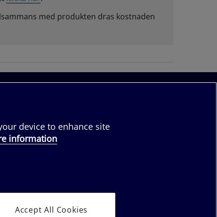
tillsammans med produkten dras kostnaden
följ oss:
 your device to enhance site
e information
säljare
Accept All Cookies