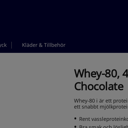
yck
Kläder & Tillbehör
Whey-80, 4
Chocolate
Whey-80 i är ett protei
ett snabbt mjölkprotei
Rent vassleproteinko
Bra smak och löslig