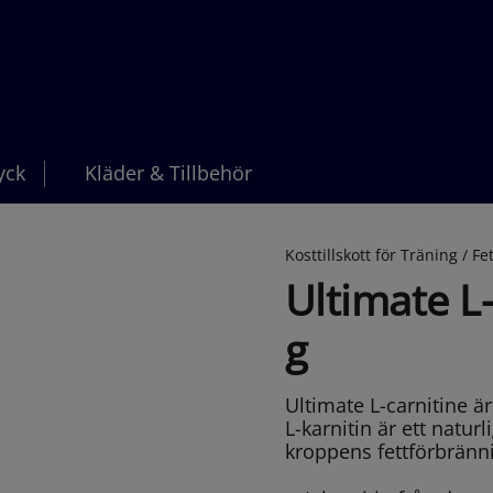
yck
Kläder & Tillbehör
Kosttillskott för Träning /
Fe
Ultimate L
g
Ultimate L-carnitine är 
L-karnitin är ett natur
kroppens fettförbrän