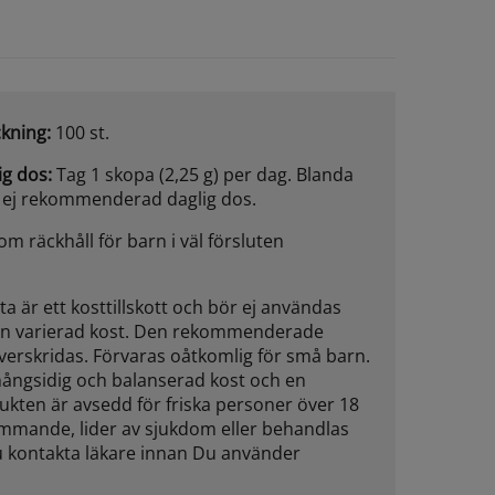
ckning:
100 st.
g dos:
Tag 1 skopa (2,25 g) per dag. Blanda
 ej rekommenderad daglig dos.
m räckhåll för barn i väl försluten
ta är ett kosttillskott och bör ej användas
ll en varierad kost. Den rekommenderade
verskridas. Förvaras oåtkomlig för små barn.
mångsidig och balanserad kost och en
dukten är avsedd för friska personer över 18
ammande, lider av sjukdom eller behandlas
 kontakta läkare innan Du använder