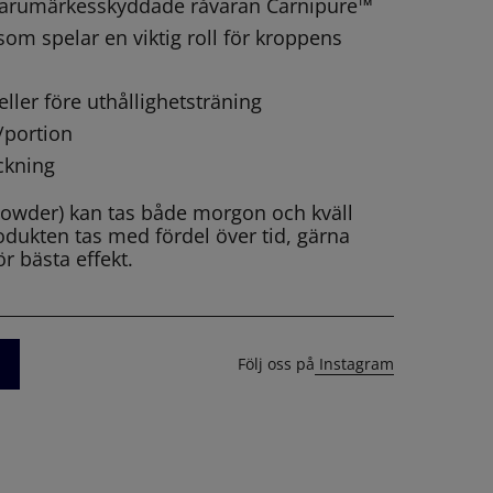
 varumärkesskyddade råvaran Carnipure™
som spelar en viktig roll för kroppens
ller före uthållighetsträning
/portion
ckning
(powder) kan tas både morgon och kväll
rodukten tas med fördel över tid, gärna
ör bästa effekt.
Följ oss på
Instagram