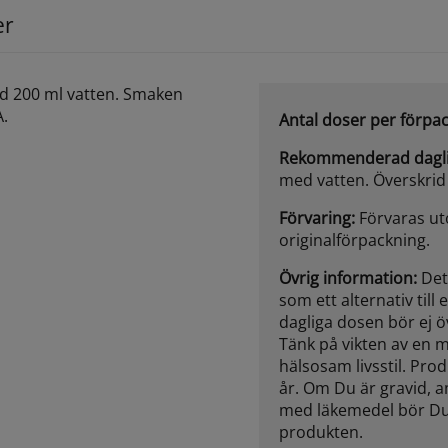
er
ed 200 ml vatten. Smaken
A.
Antal doser per förpa
Rekommenderad dagli
med vatten. Överskrid
Förvaring:
Förvaras uto
originalförpackning.
Övrig information:
Det
som ett alternativ ti
dagliga dosen bör ej ö
Tänk på vikten av en 
hälsosam livsstil. Pro
år. Om Du är gravid, 
med läkemedel bör Du
produkten.