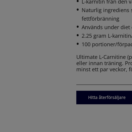
L-karnitin från den
Naturlig ingrediens 
fettförbränning
Används under diet e
2.25 gram L-karnitin
100 portioner/förpa
Ultimate L-Carnitine 
eller innan träning. P
minst ett par veckor, f
Hitta återförsäljare