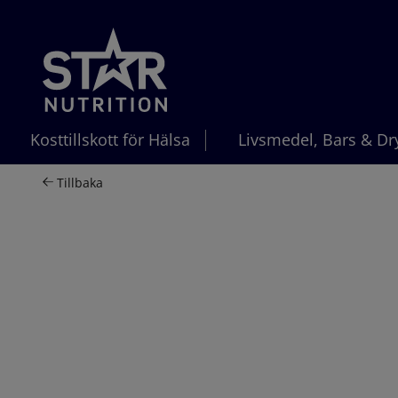
Hoppa till innehållet
Kosttillskott för Hälsa
Livsmedel, Bars & Dr
Tillbaka