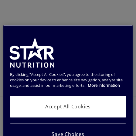
En praktisk träningsväska i stark nylon från Star.
Hitta återförsäljare
Följ oss på
Instagram
By clicking “Accept All Cookies”, you agree to the storing of
cookies on your device to enhance site navigation, analyze site
usage, and assist in our marketing efforts.
More information
Information
Accept All Cookies
En perfekt väska på 42 liter för din träning eller varför
inte som weekend bag. Väskan är tillverkad i en stark
nylonväv och tål tuffa tag.. Det finns ett stort separat
fack där du med fördel kan välja att förvara dina
träningsskor separat eller kanske de använda
Save Choices