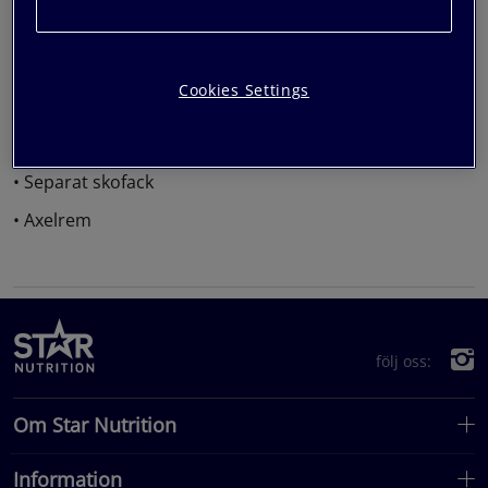
träningskläderna när du träna klart. Justerbar axelrem
och remmar som ger dig alternativet att bär väskan
som ryggsäck. Utvändig meshficka så att du enkelt når
din vattenflaska.
Cookies Settings
• 42 liter
• Stark nylonväv
• Separat skofack
• Axelrem
följ oss:
Om Star Nutrition
Information