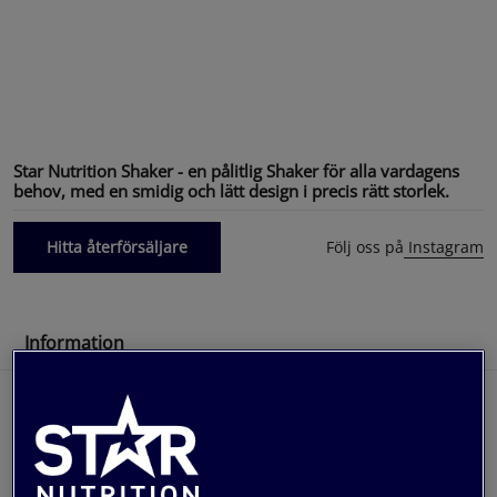
Star Nutrition Shaker - en pålitlig Shaker för alla vardagens
behov, med en smidig och lätt design i precis rätt storlek.
Hitta återförsäljare
Följ oss på
Instagram
Information
Star Nutrition Shaker är en ny modell i en
noggrant utvecklad produktkollektion skapad av
träningsälskare – för träningsälskare. Denna
shaker är rymlig och lätt att ha med dig vart du än