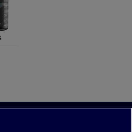
g
följ oss: