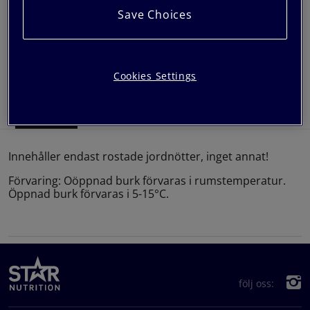
Crunchy
Save Choices
Hitta återförsäljare
Följ oss på
Instagram
Cookies Settings
Information
Näring & Ingredienser
Innehåller endast rostade jordnötter, inget annat!
Förvaring: Oöppnad burk förvaras i rumstemperatur.
Öppnad burk förvaras i 5-15°C.
följ oss: